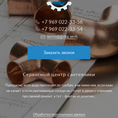
+7 969 022-33-56
+7 969 022-33-54
servis@gidro.tech
Заказать звонок
Сервисный центр сантехники
Прекрасно, если вода протекает по трубам, а не мимо них, если кран
не капает и если разгневанные соседи не стучат в двери с упреками
про свежий ремонт, а тут - фонтан из розетки...
Обработка персональных данных