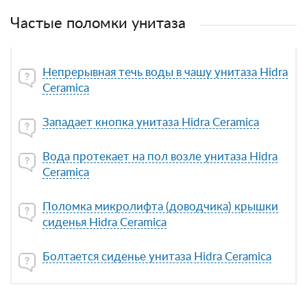
Частые поломки унитаза
Непрерывная течь воды в чашу унитаза Hidra
Ceramica
Западает кнопка унитаза Hidra Ceramica
Вода протекает на пол возле унитаза Hidra
Ceramica
Поломка микролифта (доводчика) крышки
сиденья Hidra Ceramica
Болтается сиденье унитаза Hidra Ceramica