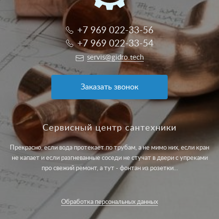
+7 969 022-33-56
+7 969 022-33-54
servis@gidro.tech
Заказать звонок
Сервисный центр сантехники
Прекрасно, если вода протекает по трубам, а не мимо них, если кран
не капает и если разгневанные соседи не стучат в двери с упреками
про свежий ремонт, а тут - фонтан из розетки...
Обработка персональных данных