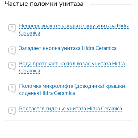
Частые поломки унитаза
Непрерывная течь воды в чашу унитаза Hidra
Ceramica
Западает кнопка унитаза Hidra Ceramica
Вода протекает на пол возле унитаза Hidra
Ceramica
Поломка микролифта (доводчика) крышки
сиденья Hidra Ceramica
Болтается сиденье унитаза Hidra Ceramica