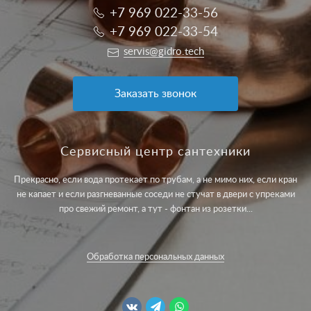
+7 969 022-33-56
+7 969 022-33-54
servis@gidro.tech
Заказать звонок
Сервисный центр сантехники
Прекрасно, если вода протекает по трубам, а не мимо них, если кран
не капает и если разгневанные соседи не стучат в двери с упреками
про свежий ремонт, а тут - фонтан из розетки...
Обработка персональных данных