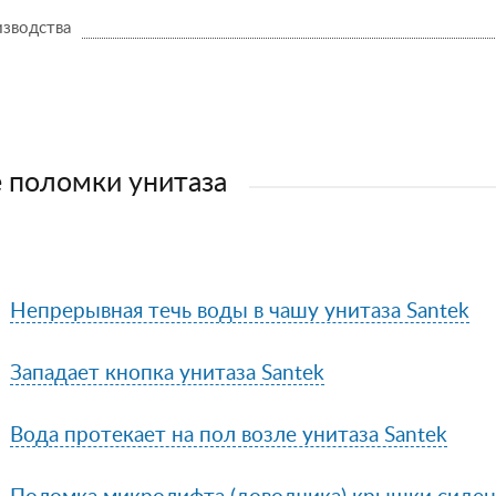
изводства
 поломки унитаза
Непрерывная течь воды в чашу унитаза Santek
Западает кнопка унитаза Santek
Вода протекает на пол возле унитаза Santek