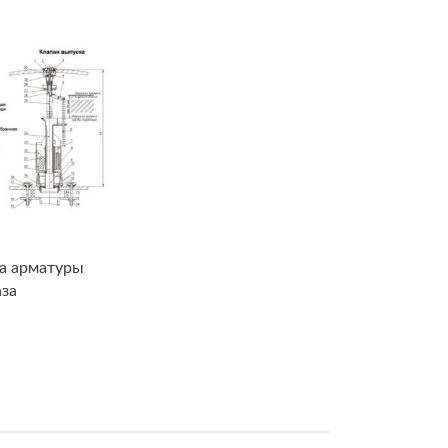
а арматуры
аза