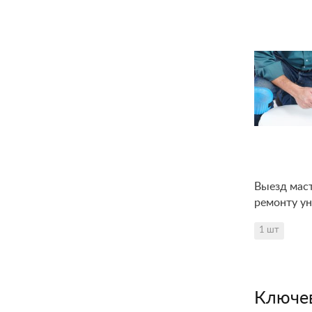
Выезд мас
ремонту ун
1 шт
Ключев