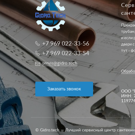
Серв
сант
Прекрас
трубам,
и если 
+7 969 022-33-56
двери с
тут - ф
+7 969 022-33-54
servis@gidro.tech
Обрабо
Заказать звонок
ООО "
ИНН: 
11977
© Gidro.tech — Лучший сервисный центр сантехни