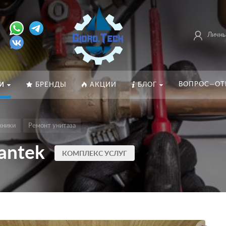
Личны
ВОПРОС—ОТ
И
БРЕНДЫ
АКЦИИ
БЛОГ
хники
Ремонт унитаза
Santek
КОМПЛЕКС УСЛУГ