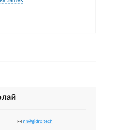
ья Santek
олай
nn@gidro.tech