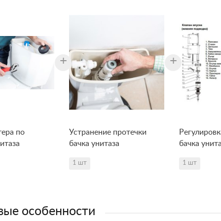
+
+
тера по
Устранение протечки
Регулировк
итаза
бачка унитаза
бачка унит
1 шт
1 шт
ые особенности