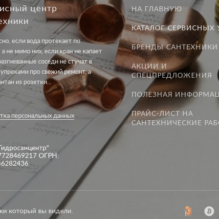
исный центр
НА ГЛАВНУЮ
ехники
КАТАЛОГ СЕРВИСНЫХ 
но, если вода протекает по
БРЕНДЫ САНТЕХНИКИ
 а не мимо них, если кран не капает
разгневанные соседи не стучат в
АКЦИИ И
 упреками про свежий ремонт, а
СПЕЦПРЕДЛОЖЕНИЯ
онтан из розетки...
ПОЛЕЗНАЯ ИНФОРМА
ПРАЙС-ЛИСТ НА
тка персональных данных
САНТЕХНИЧЕСКИЕ РА
Гидросанцентр"
7728469217 ОГРН:
46282436
ки который вы видели.