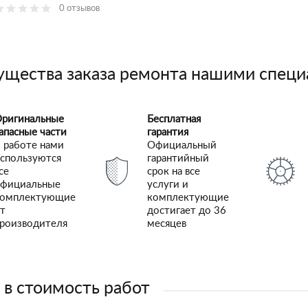
0 отзывов
щества заказа ремонта нашими спец
ригинальные
Бесплатная
апасные части
гарантия
 работе нами
Официальный
спользуются
гарантийный
се
срок на все
фициальные
услуги и
комплектующие
комплектующие
т
достигает до 36
роизводителя
месяцев
 в стоимость работ