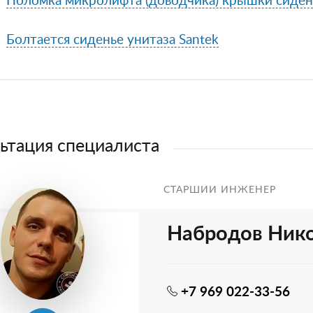
Поломка микролифта (доводчика) крышки сиден
Болтается сиденье унитаза Santek
ьтация специалиста
СТАРШИЙ ИНЖЕНЕР
Набродов Ник
+7 969 022-33-56