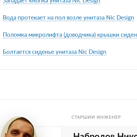
Западает кнопка унитаза Nic Design
Вода протекает на пол возле унитаза Nic Design
Поломка микролифта (доводчика) крышки сидень
Болтается сиденье унитаза Nic Design
СТАРШИЙ ИНЖЕНЕР
Набродов Ник