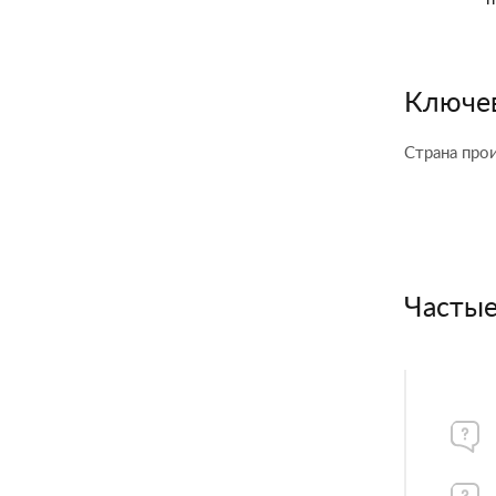
Ключев
Страна про
Частые