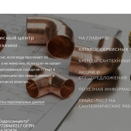
исный центр
НА ГЛАВНУЮ
ехники
КАТАЛОГ СЕРВИСНЫХ 
но, если вода протекает по
БРЕНДЫ САНТЕХНИКИ
 а не мимо них, если кран не капает
разгневанные соседи не стучат в
АКЦИИ И
 упреками про свежий ремонт, а
СПЕЦПРЕДЛОЖЕНИЯ
онтан из розетки...
ПОЛЕЗНАЯ ИНФОРМА
ПРАЙС-ЛИСТ НА
тка персональных данных
САНТЕХНИЧЕСКИЕ РА
Гидросанцентр"
7728469217 ОГРН:
46282436