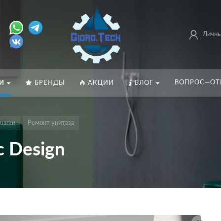
Личны
ВОПРОС—ОТ
И
БРЕНДЫ
АКЦИИ
БЛОГ
хники
Ремонт унитаза
c Design