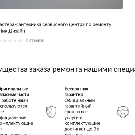
астера-сантехника сервисного центра по ремонту
 Ник Дизайн
0 отзывов
щества заказа ремонта нашими спец
ригинальные
Бесплатная
апасные части
гарантия
 работе нами
Официальный
спользуются
гарантийный
се
срок на все
фициальные
услуги и
комплектующие
комплектующие
т
достигает до 36
роизводителя
месяцев