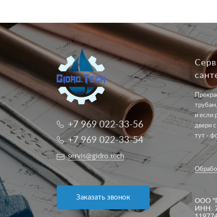
Серв
сант
Прекрас
трубам,
и если 
+7 969 022-33-56
двери с
тут - ф
+7 969 022-33-54
servis@gidro.tech
Обрабо
Заказать звонок
ООО "
ИНН: 
11977