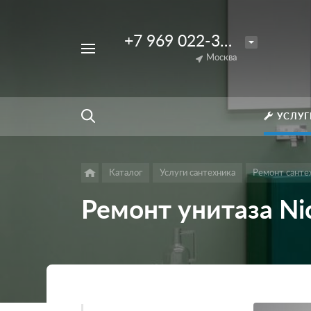
+7 969 022-33-56
Например,
Ремонт
Москва
Найти
везде
пульта
Джакузи
УСЛУГ
Каталог
Услуги сантехника
Ремонт санте
Ремонт унитаза Ni