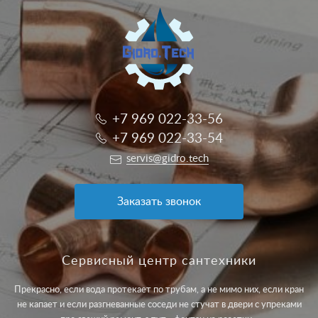
+7 969 022-33-56
+7 969 022-33-54
servis@gidro.tech
Заказать звонок
Сервисный центр сантехники
Прекрасно, если вода протекает по трубам, а не мимо них, если кран
не капает и если разгневанные соседи не стучат в двери с упреками