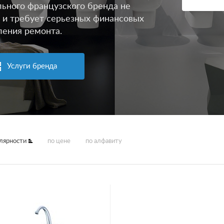
ьного французского бренда не
 и требует серьезных финансовых
ления ремонта.
Услуги бренда
улярности
по цене
по алфавиту