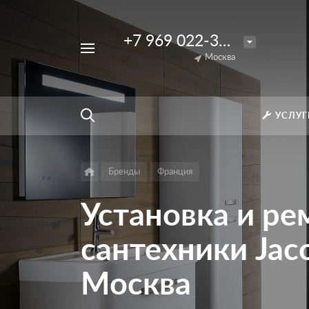
+7 969 022-33-56
Например,
Ремонт
Москва
Найти
везде
пульта
Джакузи
УСЛУГ
Бренды
Франция
Установка и ре
сантехники Jac
Москва