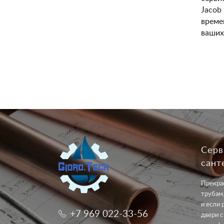
Jacob
време
ваших
Серв
сант
Прекрас
трубам,
и если 
+7 969 022-33-56
двери с