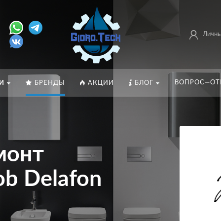
Личны
ВОПРОС—ОТ
И
БРЕНДЫ
АКЦИИ
БЛОГ
монт
ob Delafon