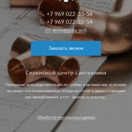
+7 969 022-33-56
+7 969 022-33-54
servis@gidro.tech
Заказать звонок
Сервисный центр сантехники
Прекрасно, если вода протекает по трубам, а не мимо них, если кран
не капает и если разгневанные соседи не стучат в двери с упреками
про свежий ремонт, а тут - фонтан из розетки...
Обработка персональных данных